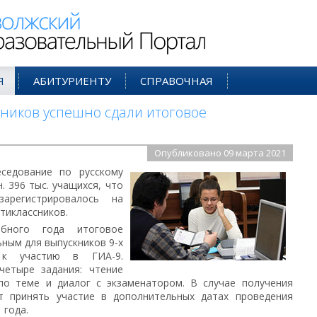
ий Образовательный Портал
Я
АБИТУРИЕНТУ
СПРАВОЧНАЯ
ников успешно сдали итоговое
Опубликовано 09 марта 2021
седование по русскому
. 396 тыс. учащихся, что
арегистрировалось на
ятиклассников.
ебного года итоговое
ным для выпускников 9-х
 к участию в ГИА-9.
четыре задания: чтение
 по теме и диалог с экзаменатором. В случае получения
ут принять участие в дополнительных датах проведения
 года.