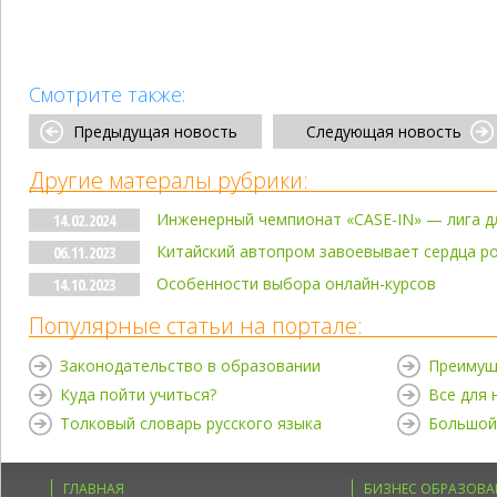
Смотрите также:
Предыдущая новость
Следующая новость
Другие матералы рубрики:
Инженерный чемпионат «CASE-IN» — лига д
14.02.2024
Китайский автопром завоевывает сердца р
06.11.2023
Особенности выбора онлайн-курсов
14.10.2023
Популярные статьи на портале:
Законодательство в образовании
Преимущ
Куда пойти учиться?
Все для
Толковый словарь русского языка
Большой
ГЛАВНАЯ
БИЗНЕС ОБРАЗОВА