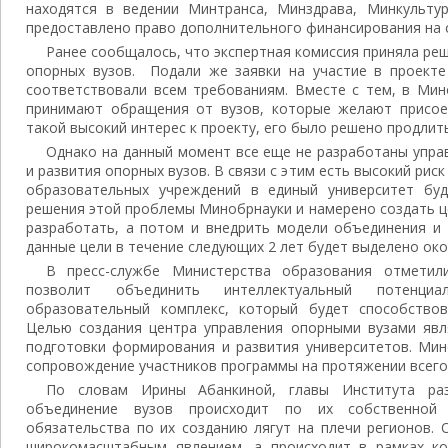
находятся в ведении Минтранса, Минздрава, Минкульту
предоставлено право дополнительного финансирования на 
Ранее сообщалось, что экспертная комиссия приняла реш
опорных вузов. Подали же заявки на участие в проекте 
соответствовали всем требованиям. Вместе с тем, в Мин
принимают обращения от вузов, которые желают присое
такой высокий интерес к проекту, его было решено продлить 
Однако на данный момент все еще не разработаны упр
и развития опорных вузов. В связи с этим есть высокий рис
образовательных учреждений в единый университет бу
решения этой проблемы Минобрнауки и намерено создать ц
разработать, а потом и внедрить модели объединения и 
данные цели в течение следующих 2 лет будет выделено окол
В пресс-службе Министерства образования отметил
позволит объединить интеллектуальный потенци
образовательный комплекс, который будет способствов
Целью создания центра управления опорными вузами яв
подготовки формирования и развития университетов. Мин
сопровождение участников программы на протяжении всего 
По словам Ирины Абанкиной, главы Института ра
объединение вузов происходит по их собственной 
обязательства по их созданию лягут на плечи регионов. 
широкомасштабным явлением, а происходит в рамках ко