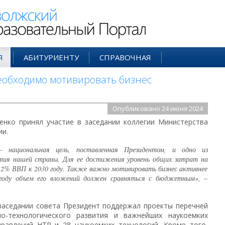
ий Образовательный Портал
Я
АБИТУРИЕНТУ
СПРАВОЧНАЯ
обходимо мотивировать бизнес
Опубликовано 24 июня 2024
нко принял участие в заседании коллегии Министерства
ии.
 – национальная цель, поставленная Президентом, и одно из
тия нашей страны. Для ее достижения уровень общих затрат на
 2% ВВП к 2030 году. Также важно мотивировать бизнес активнее
 году объем его вложений должен сравняться с бюджетным», –
заседании совета Президент поддержал проекты перечней
но-технологического развития и важнейших наукоемких
правлений НТР и 28 наукоемких технологий. Кроме того,