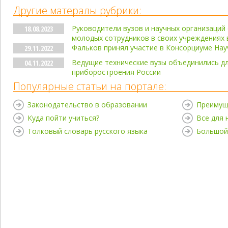
Другие матералы рубрики:
Руководители вузов и научных организаций
18.08.2023
молодых сотрудников в своих учреждениях 
Фальков принял участие в Консорциуме На
29.11.2022
Ведущие технические вузы объединились дл
04.11.2022
приборостроения России
Популярные статьи на портале:
Законодательство в образовании
Преимущ
Куда пойти учиться?
Все для
Толковый словарь русского языка
Большой