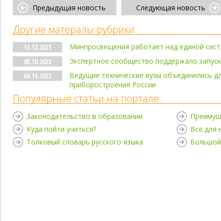
Предыдущая новость
Следующая новость
Другие матералы рубрики:
Минпросвещения работает над единой сист
13.12.2021
Экспертное сообщество поддержало запуск
05.10.2022
Ведущие технические вузы объединились дл
04.11.2022
приборостроения России
Популярные статьи на портале:
Законодательство в образовании
Преимущ
Куда пойти учиться?
Все для
Толковый словарь русского языка
Большой