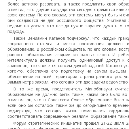
более активно развивать, а также предлагать свои обра
отметил, что другие государства сегодня стремятся навя
свою систему. По его словам, эти системы могут быть и о
они создаются не для российского общества. Учитывая 
ведомства указал, что всегда нужно заранее думать о т
подходы.
Также Вениамин Каганов подчеркнул, что каждый граж
социального статуса и места проживания должен и
образованию. В российском обществе, по его словам, вос
равного образования людьми из разных слоев. И ребен
интеллектуала должны получить одинаковый доступ к о
заявил он, что является совсем другой задачей. Каганов ук
кого-то, обеспечив его подготовку на самом высшем 
обеспечение на всей территории страны равного доступ
Замминистра заявил, что сегодня эти две задачи ведомств
В то же время, представитель Минобрнауки считае
образование не должно быть таким, каким оно было во 
отметил он, что в Советском Союзе образование было на
если оно бы осталось таким же до сегодняшнего времени
подчеркнул, что сегодня жизнь поменялась кардинал
соответствовать современным реалиям, образование такж
Форум стратегических инициатив прошел 21-22 июля 2
темой стало формирование концепции долгосрочного 