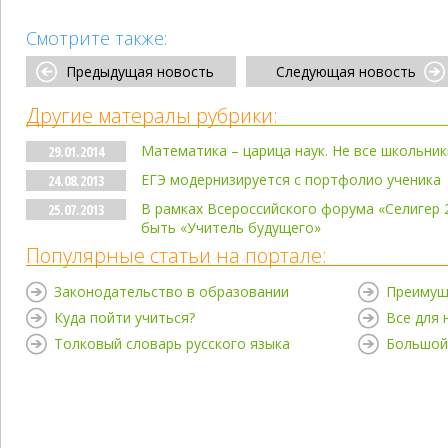
Смотрите также:
Предыдущая новость
Следующая новость
Другие матералы рубрики:
Математика – царица наук. Не все школьник
29.01.2014
ЕГЭ модернизируется с портфолио ученика
24.08.2013
В рамках Всероссийского форума «Селигер 
25.07.2013
быть «Учитель будущего»
Популярные статьи на портале:
Законодательство в образовании
Преимущ
Куда пойти учиться?
Все для
Толковый словарь русского языка
Большой