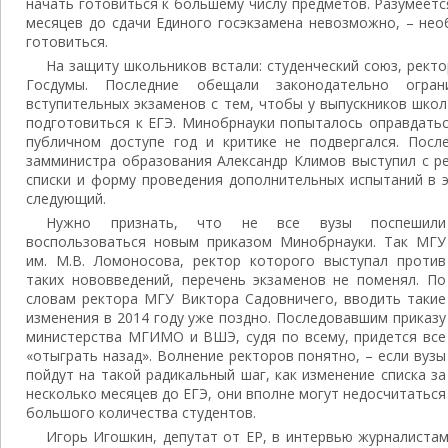
начать готовиться к большему числу предметов. Разумеетс
месяцев до сдачи Единого госэкзамена невозможно, – нео
готовиться.
На защиту школьников встали: студенческий союз, рект
Госдумы. Последние обещали законодательно огран
вступительных экзаменов с тем, чтобы у выпускников шко
подготовиться к ЕГЭ. Минобрнауки попыталось оправдатьс
публичном доступе год и критике не подвергался. Посл
замминистра образования Александр Климов выступил с р
списки и форму проведения дополнительных испытаний в э
следующий.
Нужно признать, что не все вузы поспешили
воспользоваться новым приказом Минобрнауки. Так МГУ
им. М.В. Ломоносова, ректор которого выступал против
таких нововведений, перечень экзаменов не поменял. По
словам ректора МГУ Виктора Садовничего, вводить такие
изменения в 2014 году уже поздно. Последовавшим приказу
министерства МГИМО и ВШЭ, судя по всему, придется все
«отыграть назад». Волнение ректоров понятно, – если вузы
пойдут на такой радикальный шаг, как изменение списка за
несколько месяцев до ЕГЭ, они вполне могут недосчитаться
большого количества студентов.
Игорь Игошкин, депутат от ЕР, в интервью журналистам