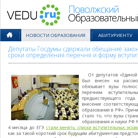
Поволжский Образовательный По
НОВОСТИ ОБРАЗОВАНИЯ
АБИТУРИЕНТУ
Депутаты Госдумы сдержали обещание зако
сроки определения перечня и форму вступи
От депутатов «Единой
был внесен на рассмо
обязывает вузы полно
перечнем вступитель
предшествующего года
внесение соответствующ
образовании в РФ». Прич
стало то, что вузы стра
образования и науки РФ 
4 месяца до ЕГЭ
стали менять списки вступительных экза
как за такой короткий срок будущим абитуриентам предст