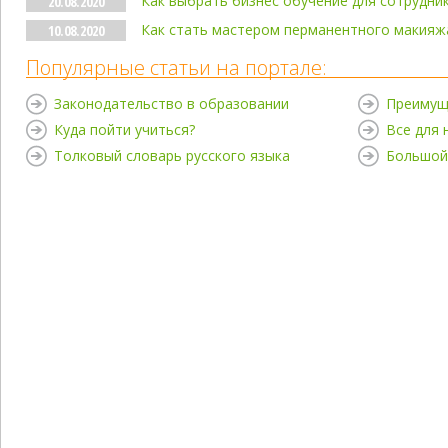
Как выбрать бизнес обучение для сотрудни
20.08.2020
Как стать мастером перманентного макияж
10.08.2020
Популярные статьи на портале:
Законодательство в образовании
Преимущ
Куда пойти учиться?
Все для
Толковый словарь русского языка
Большой