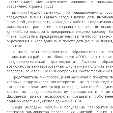
практическими межпредметными знаниями и навыкам
современного рынка труда.
Дмитрий Глушко подчеркнул, что традиционными для рос
предметные знания. Однако сегодня важно дать школьни
проектной деятельности, командной работе. Современная 
максимальное раскрытие потенциала и креатива школьник
дальнейшем выстроить предпринимательскую карьеру. З
плане программы предпринимательства являются важной
образования. Школа должна не просто дать ребенку знания,
практике.
В своей речи представитель образовательного в
продолжается работа по обновлению ФГОСов. И это касае
предпринимательской деятельности. Система обра
возможность заинтересованным школьникам получить знан
создавать собственные бизнес-проекты, считает замминист
Представитель Минпросвещения рассказал о проектах п
которые поддерживает министерство. Так, в этом году 
школьников с участием экспертов и представителей ведущих
классы по предпринимательству проводятся и в детс
Школьники имеют возможность создавать собственн
поддерживает и кружковое движение НТИ.
Среди молодежи особенно популярным становится со
рассказал замминистра просвещения Дмитрий Глушко. Т