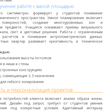
ентами.
бучение работе с малой площадью
го сантиметра» формирует у студентов понимание
аниченного пространства. Умное планирование включает
х поверхностей, создание многоуровневых зон и
м предмете. Учащиеся осваивают приёмы визуального
кала, свет и цветовые решения. Работа с ограниченным
 расчётов и понимания антропометрических данных.
тных квартир развивает креативность и техническое
адью:
пользования высоты потолков
 в ниши и стены
встроенных конструкциях
, совмещающие 2-3 назначения
для гибкого зонирования
ть и персонализация проектов
х потребностей клиента включает анализ образа жизни,
ний. Дизайн под запрос требует от студентов умения
ения под конкретные условия. Адаптивный интерьер