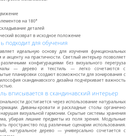
движение
лементов на 180°
складывание деталей
еский возврат в исходное положение
ь подходит для обучения
авляет идеальную основу для изучения функциональных
 и акценту на практичности. Светлый интерьер позволяет
 различными конфигурациями без визуального перегруза
ериалы — дерево и текстиль — легко сочетаются с
ытые планировки создают возможности для зонирования с
илософия скандинавского дизайна подчёркивает важность
остью.
ель вписывается в скандинавский интерьер
ональности достигается через использование натуральных
ормации. Диваны-кровати и раскладные столы органично
 нарушая визуальной гармонии. Скрытые системы хранения
ма, убирая лишние предметы из поля зрения. Модульные
ать пространство под различные сценарии использования.
ый, натуральное дерево — универсально сочетается с