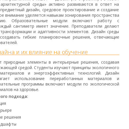
н архитектурной среды» активно развиваются в ответ на
 предметный дизайн, средовое проектирование и создание
ое внимание уделяется навыкам зонирования пространства
анию. Образовательные модули включают работу с
аждый сантиметр имеет значение. Преподаватели делают
 трансформации и адаптивности элементов. Дизайн среды
 создавать гибкие планировочные решения, отвечающие
вателей.
айна и их влияние на обучение
т природные элементы в интерьерные решения, создавая
ужающей средой. Студенты изучают принципы экологичного
материалов и энергоэффективных технологий. Дизайн
агает использование переработанных материалов и
овательные программы включают модули по экологической
иалов на здоровье.
ого подхода:
ция
ерьере
ые решения
андшафты