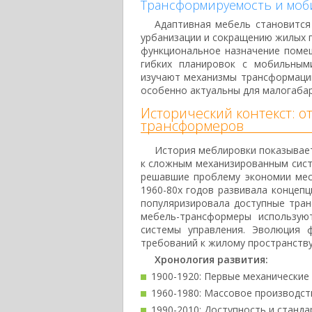
Трансформируемость и моб
Адаптивная мебель становитс
урбанизации и сокращению жилых
функциональное назначение поме
гибких планировок с мобильным
изучают механизмы трансформаци
особенно актуальны для малогабар
Исторический контекст: 
трансформеров
История меблировки показывает
к сложным механизированным сист
решавшие проблему экономии мес
1960-80х годов развивала концеп
популяризировала доступные тра
мебель-трансформеры использую
системы управления. Эволюция 
требований к жилому пространству
Хронология развития:
1900-1920: Первые механические
1960-1980: Массовое производст
1990-2010: Доступность и станд