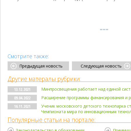
Смотрите также:
Предыдущая новость
Следующая новость
Другие матералы рубрики:
Минпросвещения работает над единой сист
13.12.2021
Расширение программы финансирования и р
09.04.2022
Ученик московского детского технопарка 
16.11.2021
Чемпионата мира по инновационным техно
Популярные статьи на портале:
Законодательство в образовании
Преимущ