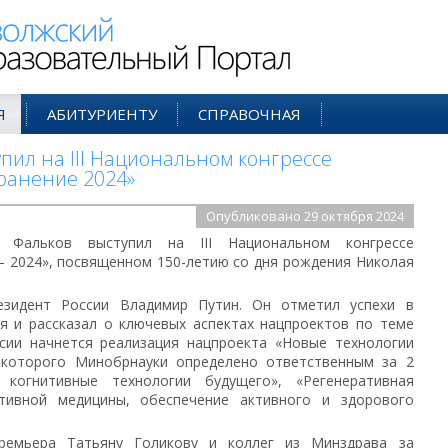
ий Образовательный Портал
Я
АБИТУРИЕНТУ
СПРАВОЧНАЯ
пил на III Национальном конгрессе
ранение 2024»
Опубликовано 29 октября 2024
 Фальков выступил на III Национальном конгрессе
 2024», посвященном 150-летию со дня рождения Николая
езидент России Владимир Путин. Он отметил успехи в
я и рассказал о ключевых аспектах нацпроектов по теме
ссии начнется реализация нацпроекта «Новые технологии
 которого Минобрнауки определено ответственным за 2
 когнитивные технологии будущего», «Регенеративная
нтивной медицины, обеспечение активного и здорового
премьера Татьяну Голикову и коллег из Минздрава за