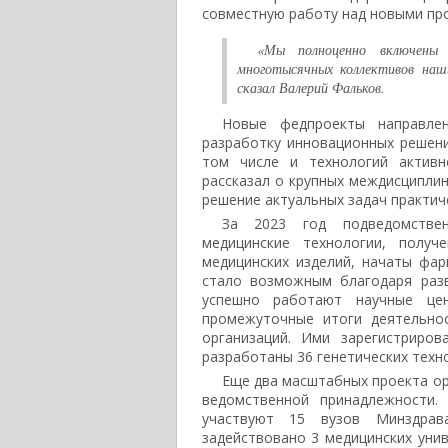
совместную работу над новыми пр
«Мы полноценно включены 
многотысячных коллективов наш
сказал Валерий Фальков.
Новые федпроекты направле
разработку инновационных решений
том числе и технологий активн
рассказал о крупных междисциплин
решение актуальных задач практич
За 2023 год подведомстве
медицинские технологии, полу
медицинских изделий, начаты фар
стало возможным благодаря разв
успешно работают научные цен
промежуточные итоги деятельно
организаций. Ими зарегистриров
разработаны 36 генетических техн
Еще два масштабных проекта ор
ведомственной принадлежности.
участвуют 15 вузов Минздрав
задействовано 3 медицинских уни