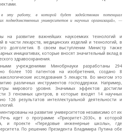
оектами.
в эту работу, в которой будет задействован потенциал
их подведомственных университетов и научных организаций», —
ны на развитие важнейших наукоемких технологий и
 в части лекарств, медицинских изделий и технологий, в
ого долголетия. В своем выступлении Министр также
арных инициативах, которые вносят значительный вклад в
еского здравоохранения.
нными учреждениями Минобрнауки разработаны 294
чено более 100 патентов на изобретения, создано 8
макологические исследования 5 лекарств. Во многом это
итию различных инструментов господдержки. Например,
тры мирового уровня. Значимых эффектов достигли
сти 3 геномных центров, в которые входят 14 научных
ано 126 результатов интеллектуальной деятельности и
ологий.
иентированы на развитие университетов независимо от их
 Речь идет о программе «Приоритет-2030», в которой
а, и проекте «Передовые инженерные школы», где
верситета. По решению Президента Владимира Путина обе