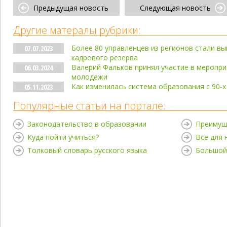
Предыдущая новость
Следующая новость
Другие матералы рубрики:
Более 80 управленцев из регионов стали в
07.07.2023
кадрового резерва
Валерий Фальков принял участие в меропр
06.03.2024
молодежи
Как изменилась система образования с 90-х
05.11.2023
Популярные статьи на портале:
Законодательство в образовании
Преимущ
Куда пойти учиться?
Все для
Толковый словарь русского языка
Большой