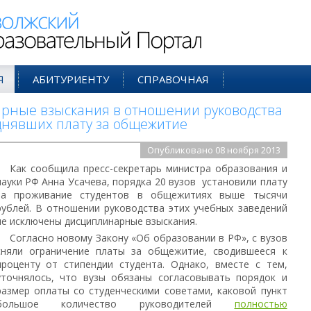
ий Образовательный Портал
Я
АБИТУРИЕНТУ
СПРАВОЧНАЯ
рные взыскания в отношении руководства
днявших плату за общежитие
Опубликовано 08 ноября 2013
Как сообщила пресс-секретарь министра образования и
науки РФ Анна Усачева, порядка 20 вузов установили плату
за проживание студентов в общежитиях выше тысячи
рублей. В отношении руководства этих учебных заведений
не исключены дисциплинарные взыскания.
Согласно новому Закону «Об образовании в РФ», с вузов
сняли ограничение платы за общежитие, сводившееся к
проценту от стипендии студента. Однако, вместе с тем,
уточнялось, что вузы обязаны согласовывать порядок и
размер оплаты со студенческими советами, каковой пункт
большое количество руководителей
полностью