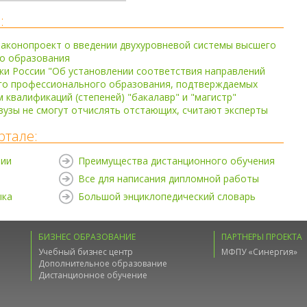
:
законопроект о введении двухуровневой системы высшего
о образования
и России "Об установлении соответствия направлений
го профессионального образования, подтверждаемых
 квалификаций (степеней) "бакалавр" и "магистр"
вузы не смогут отчислять отстающих, считают эксперты
ртале:
нии
Преимущества дистанционного обучения
Все для написания дипломной работы
ыка
Большой энциклопедический словарь
БИЗНЕС ОБРАЗОВАНИЕ
ПАРТНЕРЫ ПРОЕКТА
Учебный бизнес центр
МФПУ «Синергия»
Дополнительное образование
Дистанционное обучение