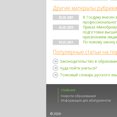
Другие матералы рубрики
В Госдуму внесен 
28.03.2007
профессиональног
Приказ Минобрнаук
26.03.2010
подготовки высше
присвоением лицам
По новому закону 
18.01.2011
Популярные статьи на по
Законодательство в образова
Куда пойти учиться?
Толковый словарь русского яз
ГЛАВНАЯ
Новости образования
Информация для абитуриентов
© 2026