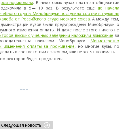
проигнорировали
. В некоторых вузах плата за общежитие
подскочила в 5— 10 раз. В результате еще
до начала
учебного года в Минобрнауки поступила соответствующая
жалоба от Российского студенческого союза
. А между тем,
администрации вузов были предупреждены Минобрнауки о
зумного изменения оплаты. И даже после этого ничего не
екторов высших учебных заведений наложили взыскание
за
конодательства приказом Минобрнауки.
Министерство
к изменения оплаты за проживание
, но многие вузы, по
 делать в соответствии с законом, или не хотят понимать.
лом ректоров будет продолжена.
Следующая новость