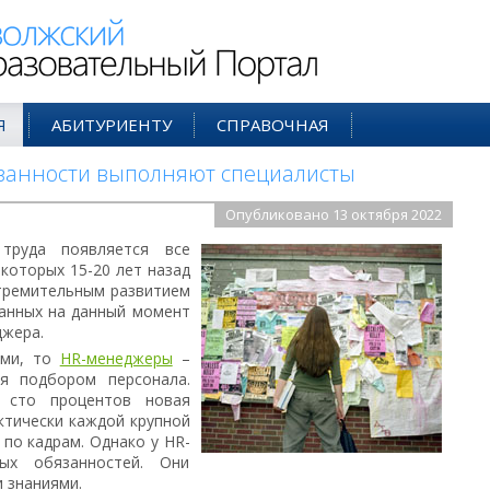
ий Образовательный Портал
Я
АБИТУРИЕНТУ
СПРАВОЧНАЯ
язанности выполняют специалисты
Опубликовано 13 октября 2022
труда появляется все
которых 15-20 лет назад
стремительным развитием
ванных на данный момент
джера.
ами, то
HR-менеджеры
–
ся подбором персонала.
 сто процентов новая
ктически каждой крупной
 по кадрам. Однако у HR-
ых обязанностей. Они
 знаниями.