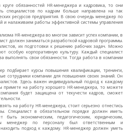
в круге обязанностей HR-менеджера и кадровика, то они
сть специалистов по кадрам больше направлена на так
ских ресурсов предприятия. В свою очередь менеджер по
ей и налаживаем работы эффективной системы управления
ализма HR-менеджера во многом зависит успех компании, в
лист должен заниматься разработкой кадровой программы.
алистов, их подготовки к решению рабочих задач. Можно
ают особую корпоративную культуру. Каждый специалист
ва выполнять свои обязанности. Тогда работа в компании
ер подбирает курсы повышения квалификации, тренинги,
ые сотрудники компании для повышения своих знаний. Он
иалистов. Здесь важен индивидуальный подход к каждому
 вы примете на работу хорошего HR-менеджера, то можете
компания будет защищена от текучести кадров, сможет
тельности.
взять на работу HR-менеджера, стоит серьезно отнестись
ры. Специалист в обязательном порядке должен иметь
 быть экономическим, педагогическим, юридическим,
обы менеджер по персоналу был ответственным и
 находить подход к каждому. HR-менеджер должен уметь