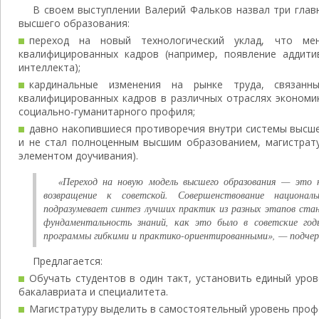
В своем выступлении Валерий Фальков назвал три гла
высшего образования:
переход на новый технологический уклад, что ме
квалифицированных кадров (например, появление аддитив
интеллекта);
кардинальные изменения на рынке труда, связанн
квалифицированных кадров в различных отраслях экономи
социально-гуманитарного профиля;
давно накопившиеся противоречия внутри системы высше
и не стал полноценным высшим образованием, магистрату
элементом доучивания).
«Переход на новую модель высшего образования — это н
возвращение к советской. Совершенствование национал
подразумевает синтез лучших практик из разных этапов ста
фундаментальность знаний, как это было в советские год
программы гибкими и практико-ориентированными», — подчер
Предлагается:
Обучать студентов в один такт, установить единый уро
бакалавриата и специалитета.
Магистратуру выделить в самостоятельный уровень проф