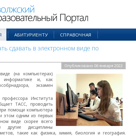
ий Образовательный Портал
Я
АБИТУРИЕНТУ
СПРАВОЧНАЯ
ать сдавать в электронном виде по
Опубликовано 06 января 2022
виде (на компьютерах)
 информатике и, как
собрнадзора, экзамен
 профессора Института
бщает ТАСС, проводить
 при помощи компьютера
и этом одним из первых
нном виде скорее всего
е другие дисциплины
метов, такие как физика, химия, биология и география.