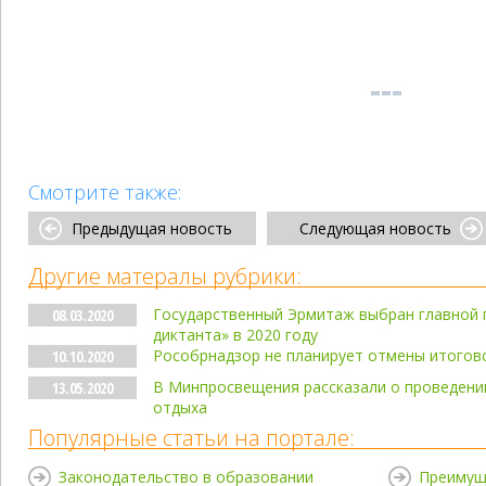
Смотрите также:
Предыдущая новость
Следующая новость
Другие матералы рубрики:
Государственный Эрмитаж выбран главной
08.03.2020
диктанта» в 2020 году
Рособрнадзор не планирует отмены итогово
10.10.2020
В Минпросвещения рассказали о проведении
13.05.2020
отдыха
Популярные статьи на портале:
Законодательство в образовании
Преимущ