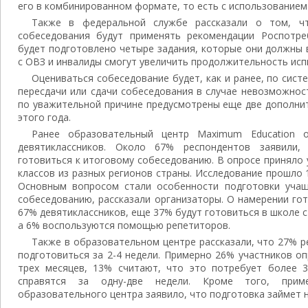
его в комбинированном формате, то есть с использованием
Также в федеральной службе рассказали о том, чт
собеседования будут применять рекомендации Роспотре
будет подготовлено четыре задания, которые они должны 
с ОВЗ и инвалиды смогут увеличить продолжительность исп
Оцениваться собеседование будет, как и ранее, по систе
пересдачи или сдачи собеседования в случае невозможнос
по уважительной причине предусмотрены еще две дополнит
этого года.
Ранее образовательный центр Maximum Education о
девятиклассников. Около 67% респондентов заявили,
готовиться к итоговому собеседованию. В опросе приняло у
классов из разных регионов страны. Исследование прошло 1
Основным вопросом стали особенности подготовки учащ
собеседованию, рассказали организаторы. О намерении го
67% девятиклассников, еще 37% будут готовиться в школе с
а 6% воспользуются помощью репетиторов.
Также в образовательном центре рассказали, что 27% р
подготовиться за 2-4 недели. Примерно 26% участников о
трех месяцев, 13% считают, что это потребует более 3
справятся за одну-две недели. Кроме того, прим
образовательного центра заявило, что подготовка займет н