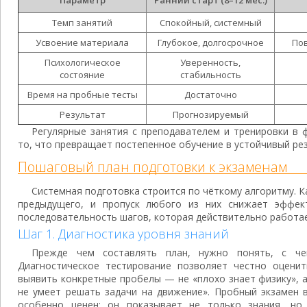
Параметр
Ранний старт (8–12 мес.)
Темп занятий
Спокойный, системный
Усвоение материала
Глубокое, долгосрочное
Пов
Психологическое
Уверенность,
состояние
стабильность
Время на пробные тесты
Достаточно
Результат
Прогнозируемый
Регулярные занятия с преподавателем и тренировки в
то, что превращает постепенное обучение в устойчивый рез
Пошаговый план подготовки к экзаменам
Системная подготовка строится по чёткому алгоритму. К
предыдущего, и пропуск любого из них снижает эффе
последовательность шагов, которая действительно работае
Шаг 1. Диагностика уровня знаний
Прежде чем составлять план, нужно понять, с че
Диагностическое тестирование позволяет честно оцени
выявить конкретные пробелы — не «плохо знает физику», 
не умеет решать задачи на движение». Пробный экзамен 
особенно ценен: он показывает не только знания, но