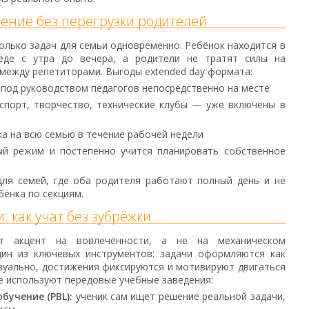
чение без перегрузки родителей
олько задач для семьи одновременно. Ребёнок находится в
еде с утра до вечера, а родители не тратят силы на
между репетиторами. Выгоды extended day формата:
под руководством педагогов непосредственно на месте
порт, творчество, технические клубы — уже включены в
ка на всю семью в течение рабочей недели
ый режим и постепенно учится планировать собственное
ля семей, где оба родителя работают полный день и не
ёнка по секциям.
 как учат без зубрёжки
т акцент на вовлечённости, а не на механическом
ин из ключевых инструментов: задачи оформляются как
зуально, достижения фиксируются и мотивируют двигаться
е используют передовые учебные заведения:
учение (PBL):
ученик сам ищет решение реальной задачи,