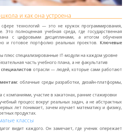
-школа и как она устроена
 сфере технологий — это не кружок программирования,
е. Это полноценная учебная среда, где государственная
ована с цифровыми дисциплинами, а итогом обучения
 но и готовое портфолио реальных проектов.
Ключевые
ы плюс специализированные IT-модули на каждом уровне
язательная часть учебного плана, а не факультатив
 специалистов
отрасли — людей, которые сами работают
ументам:
облачные среды разработки, дизайн-платформы,
 с компаниями, участие в хакатонах, ранние стажировки
учебный процесс вокруг реальных задач, а не абстрактных
первых лет понимает, зачем изучает математику и физику,
ретных продуктах.
малые классы
дагог видит каждого. Он замечает, где ученик опережает