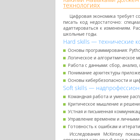
технологиях
Цифровая экономика требует со
писать код недостаточно: специ
адаптироваться к изменениям. Р
школьные годы.
Hard skills — технические 
Основы программирования: Python,
Логическое и алгоритмическое 
Работа с данными: сбор, анализ,
Понимание архитектуры приложен
Основы кибербезопасности и ци
Soft skills — надпрофессио
Командная работа и умение расп
Критическое мышление и решени
Устная и письменная коммуникац
Управление временем и личными
Готовность к ошибкам и итерат
Исследования McKinsey показ
определяет карьерный рост в техн