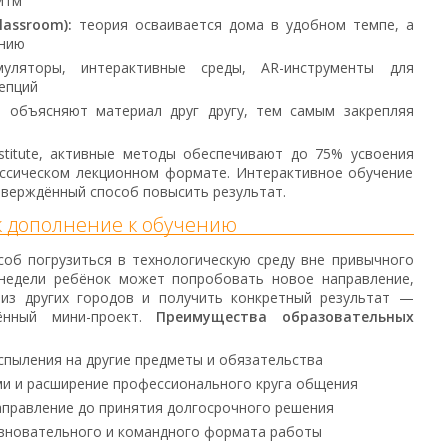
итм
lassroom):
теория осваивается дома в удобном темпе, а
ению
ляторы, интерактивные среды, AR-инструменты для
епций
 объясняют материал друг другу, тем самым закрепляя
stitute, активные методы обеспечивают до 75% усвоения
ссическом лекционном формате. Интерактивное обучение
тверждённый способ повысить результат.
ак дополнение к обучению
об погрузиться в технологическую среду вне привычного
е недели ребёнок может попробовать новое направление,
из других городов и получить конкретный результат —
ённый мини-проект.
Преимущества образовательных
пыления на другие предметы и обязательства
и и расширение профессионального круга общения
правление до принятия долгосрочного решения
евновательного и командного формата работы