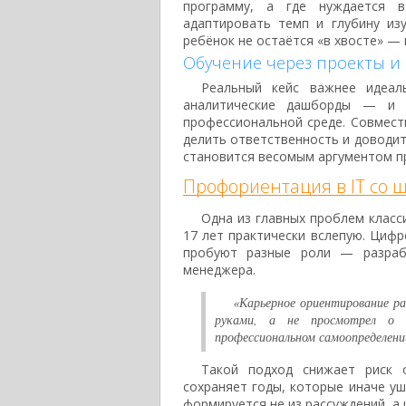
программу, а где нуждается в
адаптировать темп и глубину из
ребёнок не остаётся «в хвосте» — 
Обучение через проекты и 
Реальный кейс важнее идеаль
аналитические дашборды — и 
профессиональной среде. Совмест
делить ответственность и доводит
становится весомым аргументом пр
Профориентация в IT со 
Одна из главных проблем класс
17 лет практически вслепую. Цифр
пробуют разные роли — разрабо
менеджера.
«Карьерное ориентирование ра
руками, а не просмотрел о н
профессиональном самоопределени
Такой подход снижает риск 
сохраняет годы, которые иначе у
формируется не из рассуждений, а 