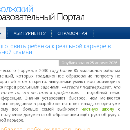
ий Образовательный Портал
Я
АБИТУРИЕНТУ
СПРАВОЧНАЯ
одготовить ребенка к реальной карьере в
ьной скамьи
Опубликовано 25 апреля 2026
еского форума, к 2030 году более 85 миллионов рабочих
енций, которых традиционное образование попросту не
ворят об этом открыто: выпускники умеют воспроизводить
ся перед реальными задачами.
«Аттестат подтверждает, что
но не то, что он готов к профессии»
, — подобный тезис
нференции. Знания устаревают быстрее, чем меняются
лось передовым в разработке пять лет назад, сегодня уже
этому всё больше семей выбирают
частную школу
с
получение документа об образовании идёт рука об руку с
ной карьере.
обладать ребёнок для карьеры в