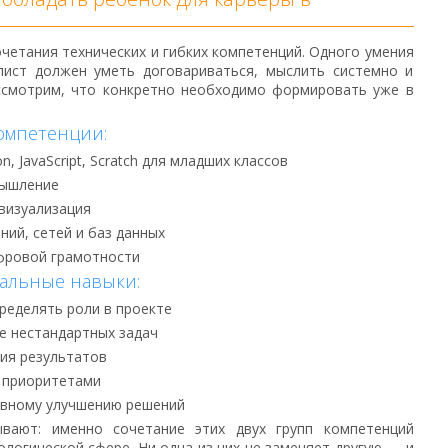
четания технических и гибких компетенций. Одного умения
алист должен уметь договариваться, мыслить системно и
ассмотрим, что конкретно необходимо формировать уже в
компетенции:
 JavaScript, Scratch для младших классов
мышление
 визуализация
ий, сетей и баз данных
фровой грамотности
нальные навыки:
ределять роли в проекте
е нестандартных задач
ия результатов
 приоритетами
ивному улучшению решений
ывают: именно сочетание этих двух групп компетенций
ологической сфере. Ни одна из них не заменяет другую — и