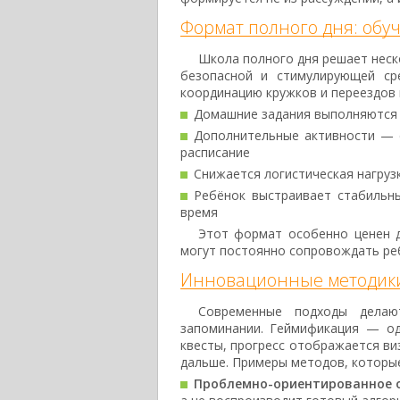
Формат полного дня: обу
Школа полного дня решает неск
безопасной и стимулирующей ср
координацию кружков и переездов 
Домашние задания выполняются 
Дополнительные активности — с
расписание
Снижается логистическая нагруз
Ребёнок выстраивает стабильн
время
Этот формат особенно ценен д
могут постоянно сопровождать реб
Инновационные методики:
Современные подходы делаю
запоминании. Геймификация — од
квесты, прогресс отображается ви
дальше. Примеры методов, которы
Проблемно-ориентированное об