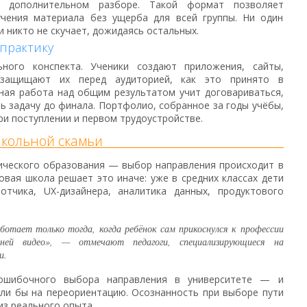
 дополнительном разборе. Такой формат позволяет
учения материала без ущерба для всей группы. Ни один
и никто не скучает, дожидаясь остальных.
практику
ного конспекта. Ученики создают приложения, сайты,
защищают их перед аудиторией, как это принято в
ная работа над общим результатом учит договариваться,
ь задачу до финала. Портфолио, собранное за годы учёбы,
и поступлении и первом трудоустройстве.
школьной скамьи
ического образования — выбор направления происходит в
овая школа решает это иначе: уже в средних классах дети
тчика, UX-дизайнера, аналитика данных, продуктового
ботает только тогда, когда ребёнок сам прикоснулся к профессии
ей видео», — отмечают педагоги, специализирующиеся на
и.
ошибочного выбора направления в университете — и
шли бы на переориентацию. Осознанность при выборе пути
из реального опыта.