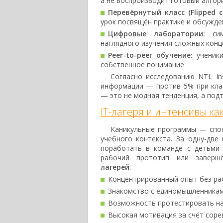
а не воспроизводит готовый алгор
Перевёрнутый класс (Flipped c
урок посвящён практике и обсужд
Цифровые лаборатории:
симу
наглядного изучения сложных конц
Peer-to-peer обучение:
ученики
собственное понимание
Согласно исследованию NTL In
информации — против 5% при кла
— это не модная тенденция, а под
IT-лагеря и интенсивы к
Каникульные программы — спос
учебного контекста. За одну-дв
поработать в команде с детьми 
рабочий прототип или заверш
лагерей
:
Концентрированный опыт без рас
Знакомство с единомышленникам
Возможность протестировать на
Высокая мотивация за счёт сор