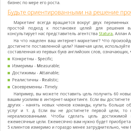
бизнес по мере его роста.
Будьте ориентированными на решение про
Маркетинг всегда вращается вокруг двух переменных 
простой подход к постановке целей для решения в
консультирует нас представитель агентства
Statura
, Аллан 
На что нацелен ваш интернет-маркетинг? Что произойд
достигнете поставленной цели? Намечая цели, используйт
составленная из первых букв английских слов, означающих,
Конкретны -
S
pecific;
Измеримы -
M
easurable;
Достижимы -
A
ttainable;
Реалистичны -
R
ealistic;
Своевременны -
T
imely.
Например, вы можете поставить цель получить 60 новых
вашим усилиям в интернет-маркетинге. Если вы достигнете
других - нанять новых членов команды, купить больше о
услуг и т. д. Если вы не достигнете первой цели, то
нереализованными. Чтобы сделать цель достижимой
ежемесячные цели. Ежемесячно вам нужно будет приобрета
5 клиентов измеримо и гораздо менее затруднительно, чем 