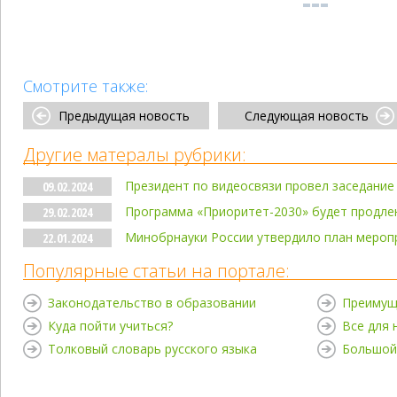
Смотрите также:
Предыдущая новость
Следующая новость
Другие матералы рубрики:
Президент по видеосвязи провел заседание
09.02.2024
Программа «Приоритет-2030» будет продлен
29.02.2024
Минобрнауки России утвердило план меропр
22.01.2024
Популярные статьи на портале:
Законодательство в образовании
Преимущ
Куда пойти учиться?
Все для
Толковый словарь русского языка
Большой