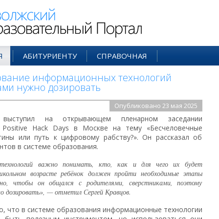
ий Образовательный Портал
Я
АБИТУРИЕНТУ
СПРАВОЧНАЯ
зование информационных технологий
ами нужно дозировать
Опубликовано 23 мая 2025
выступил на открывающем пленарном заседании
 Positive Hack Days в Москве на тему «Бесчеловечные
тины или путь к цифровому рабству?». Он рассказал об
нтов в системе образования.
технологий важно понимать, кто, как и для чего их будет
школьном возрасте ребёнок должен пройти необходимые этапы
жно, чтобы он общался с родителями, сверстниками, поэтому
о дозировать», — отметил Сергей Кравцов.
о, что в системе образования информационные технологии
т быть полезным инструментом, но использоваться они