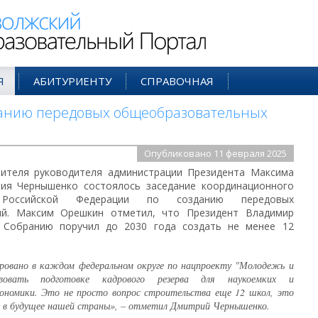
ий Образовательный Портал
Я
АБИТУРИЕНТУ
СПРАВОЧНАЯ
зданию передовых общеобразовательных
Опубликовано 11 февраля 2025
тителя руководителя администрации Президента Максима
ия Чернышенко состоялось заседание координационного
Российской Федерации по созданию передовых
ий. Максим Орешкин отметил, что Президент Владимир
 Собранию поручил до 2030 года создать не менее 12
ировано в каждом федеральном округе по нацпроекту "Молодежь и
овать подготовке кадрового резерва для наукоемких и
кономики. Это не просто вопрос строительства еще 12 школ, это
 в будущее нашей страны», – отметил Дмитрий Чернышенко.