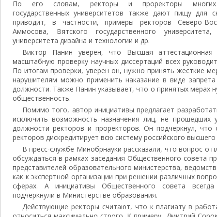
По его словам, ректоры и проректоры многих
государственных университетов также дают пищу для с
приводит, в частности, примеры ректоров Северо-Вос
Аммосова, Вятского государственного университета,
университета дизайна и технологии и др.
Виктор Панин уверен, что Высшая аттестационная 
масштабную проверку научных диссертаций всех руководит
По итогам проверки, уверен он, нужно принять жесткие ме
нарушителям можно применить наказание в виде запрета
должности. Также Панин указывает, что о принятых мерах
общественность.
Помимо того, автор инициативы предлагает разработат
исключить возможность назначения лиц, не прошедших у
должности ректоров и проректоров. Он подчеркнул, что 
ректоров дискредитирует всю систему российского высшего
В пресс-службе Минобрнауки рассказали, что вопрос о п
обсуждаться в рамках заседания Общественного совета пр
представителей образовательного министерства, ведомств
как к экспертной организации при решении различных вопр
сферах. А инициативы Общественного совета всегда 
подчеркнули в Министерстве образования.
Действующие ректоры считают, что к плагиату в работ
относиться максимально строго. К примеру, Дмитрий Соро