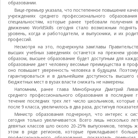
образовании.
Вице-премьер указала, что постепенное повышение каче
учреждениях среднего профессионального образовани
специальностям, которые ранее требовали получения в
движению WorldSkills сегодня стало возможным поднят
уровень, когда и работодатели, и выпускники, и их род
профессий.
Несмотря на это, подчеркнула замглавы Правительс
высших учебных заведениях останется на прежнем уров
образом, высшее образование будет доступным для каждо
образование дает человеку весомые преимущества в проф
оно повышает уверенность человека в будущем. Поэтому 
гарантироваться и в дальнейшем доступность высшего 
бюджетных мест в вузах власти снижать не намерены.
Напомним, ранее глава Минобрнауки Дмитрий Ливан
среднего профессионального образования в последние г
течение последних трех лет число школьников, которые
после 9 класса, увеличилось в два раза, достигнув показате
Министр образования подчеркнул, что интерес к си
сегодня только увеличивается. Всего лишь несколько ле
девятых классов шло около 20-25% выпускников, теперь ж
этом в ряде регионов, которые прикладывают больше
профессионального образования, показатель превыси