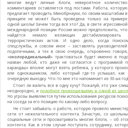
многие ведут личные блоги, невероятное количество
комментариев оставляется под постами. Работа, которую
предлагает проводить Минобрнауки, по своим масштабам в
принципе не может быть проведена только на примере
одной школы! Зачем тогда всё это? Да, в свете агрессивной
международной позиции России можно предположить, что
найдётся немало желающих дестабилизировать 
террористических актов. И одно дело, когда поиско
спецслужбы, и совсем иное – заставлять руководителей
подопечными, а тех в свою очередь, откровенно говоря,
«
околорадикальный
» трактоваться будет именно в под
назван любой, кто даже не согласится с программой п
карандаш» вполне могут взять ребенка, у которого прои
или однокашником, либо который где-то услышал, как 
очередную выходку. Что-то мне это напоминает из 30-ых го
Стоит ли валить все в одну кучу? Пожалуй, это уже слиш
неоднородно, и
подобное произошедшему в одной из шко
Но угрозы выявляются путем использования ресурсов психо
на соседа за его позицию по какому-либо вопросу.
Не стоит забывать о работе, которую провело министе
сети от нежелательного контента. Зачастую, со школьн
социальные сети и просматривать многие блоги, – об эт
контента. Как в этом случае поступать сотруднику, кото