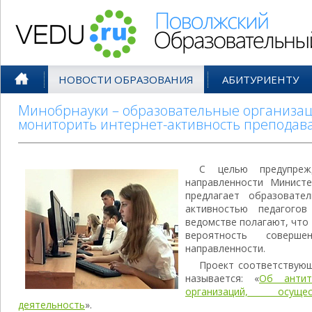
Поволжский Образовательный По
НОВОСТИ ОБРАЗОВАНИЯ
АБИТУРИЕНТУ
Минобрнауки – образовательные организац
мониторить интернет-активность преподав
С целью предупрежд
направленности Минист
предлагает образовате
активностью педагого
ведомстве полагают, что
вероятность соверше
направленности.
Проект соответствую
называется: «
Об антит
организаций, осуще
деятельность
».