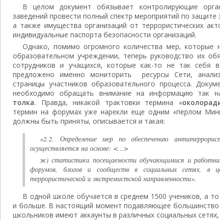
В целом документ обязывает контролирующие орган
заведений провести полный спектр мероприятий по защите 
а также имущества организаций от террористических акт
индивидуальные паспорта безопасности организаций.
Однако, помимо огромного количества мер, которые
образовательном учреждении, теперь руководство их об
сотрудников и учащихся, которые как-то не так себя в
предложено именно мониторить ресурсы Сети, анализ
страницы участников образовательного процесса. Докум
необходимо обращать внимание на информацию так 
толка
. Правда, никакой трактовки термина «
околорад
термин на форумах уже нарекли еще одним «перлом Мини
должны быть приняты, описывается и такая:
«2.2. Определение мер по обеспечению антитеррорис
осуществляется на основе: <…>
ж) статистики посещаемости обучающимися и работник
форумов, блогов и сообществ в социальных сетях, в 
террористической и экстремистской направленности».
В одной школе обучается в среднем 1500 учеников, а то
и больше. В настоящий момент подавляющее большинство
школьников имеют аккаунты в различных социальных сетях,