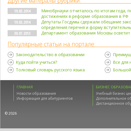
Другие матералы рубрики:
Минобрнауки отчиталось по итогам года, 
19.03.2014
достижениях в реформе образования в РФ
Депутаты Госдумы сдержали обещание зако
19.02.2014
определения перечня и форму вступительн
Департамент образования Москвы осветит 
30.07.2013
Популярные статьи на портале:
Законодательство в образовании
Преимущ
Куда пойти учиться?
Все для
Толковый словарь русского языка
Большой
ГЛАВНАЯ
БИЗНЕС ОБРАЗОВА
Новости образования
Учебный бизнес це
Информация для абитуриентов
Дополнительное о
Дистанционное об
© 2026