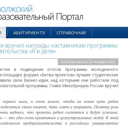
ий Образовательный Портал
Я
АБИТУРИЕНТУ
СПРАВОЧНАЯ
ии вручил награды наставникам программы
тельства «Я в деле»
Опубликовано 22 января 2023
астие в подведении итогов программы молодежного
На площадке форума «Битва проектов» лучшие студенческие
авили свои бизнес-идеи, над которыми они работали под
овательной программы. Глава Минобрнауки России вручил
с первого шага, и очень важно, чтобы на новом пути рядом
 поделиться своим опытом, дать совет и направить. Поэтому роль
очень надеюсь, что проекты ребят состоятся и будут успешны.
 — это удел очень креативных и целеустремленных людей. В этой
лодежного предпринимательства в российских университетах