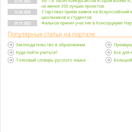
Из 1,8 тысяч конкурсантов второй волны «
22.07.2022
не менее 350 лучших проектов
Стартовал приём заявок на Всероссийский к
13.02.2023
школьников и студентов
Фальков принял участие в Консорциуме На
29.11.2022
Популярные статьи на портале:
Законодательство в образовании
Преимущ
Куда пойти учиться?
Все для
Толковый словарь русского языка
Большой