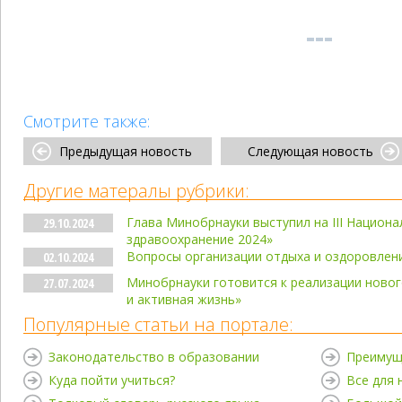
Смотрите также:
Предыдущая новость
Следующая новость
Другие матералы рубрики:
Глава Минобрнауки выступил на III Национ
29.10.2024
здравоохранение 2024»
Вопросы организации отдыха и оздоровлен
02.10.2024
Минобрнауки готовится к реализации ново
27.07.2024
и активная жизнь»
Популярные статьи на портале:
Законодательство в образовании
Преимущ
Куда пойти учиться?
Все для