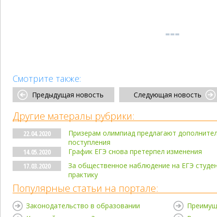
Смотрите также:
Предыдущая новость
Следующая новость
Другие матералы рубрики:
Призерам олимпиад предлагают дополнител
22.04.2020
поступления
График ЕГЭ снова претерпел изменения
14.05.2020
За общественное наблюдение на ЕГЭ студен
17.03.2020
практику
Популярные статьи на портале:
Законодательство в образовании
Преимущ