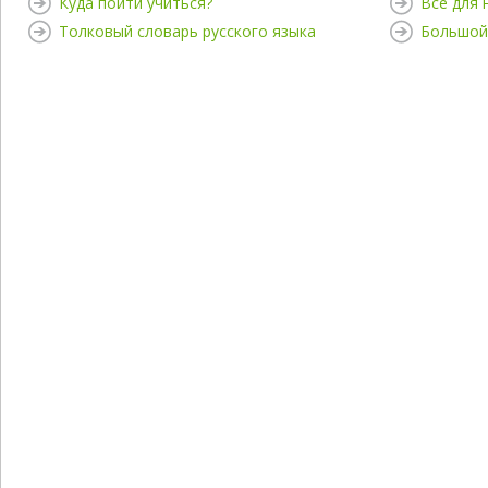
Куда пойти учиться?
Все для
Толковый словарь русского языка
Большой