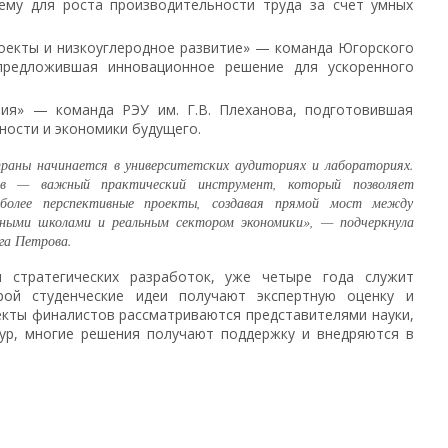
тему для роста производительности труда за счет умных
оекты и низкоуглеродное развитие» — команда Югорского
 предложившая инновационное решение для ускоренного
ия» — команда РЭУ им. Г.В. Плеханова, подготовившая
ости и экономики будущего.
траны начинается в университетских аудиториях и лабораториях.
тив — важный практический инструмент, который позволяет
более перспективные проекты, создавая прямой мост между
ными школами и реальным сектором экономики», — подчеркнула
га Петрова.
 стратегических разработок, уже четыре года служит
рой студенческие идеи получают экспертную оценку и
екты финалистов рассматриваются представителями науки,
тур, многие решения получают поддержку и внедряются в