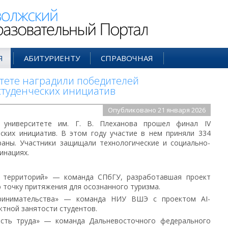
ий Образовательный Портал
Я
АБИТУРИЕНТУ
СПРАВОЧНАЯ
тете наградили победителей
 студенческих инициатив
Опубликовано 21 января 2026
 университете им. Г. В. Плеханова прошел финал IV
еских инициатив. В этом году участие в нем приняли 334
раны. Участники защищали технологические и социально-
инациях.
а территорий» — команда СПбГУ, разработавшая проект
точку притяжения для осознанного туризма.
принимательства» — команда НИУ ВШЭ с проектом AI-
ктной занятости студентов.
ость труда» — команда Дальневосточного федерального