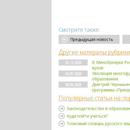
Смотрите также:
Предыдущая новость
Другие матералы рубрики
В Минобрнауки Рос
25.11.2025
вузов
Эволюция многофу
24.07.2025
образования
Дмитрий Чернышенк
18.03.2025
программы «Приор
Популярные статьи на по
Законодательство в образова
Куда пойти учиться?
Толковый словарь русского яз