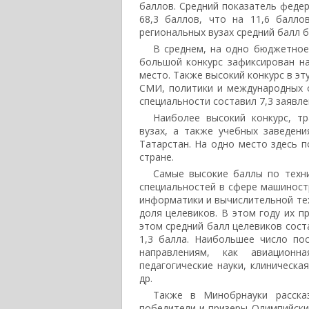
баллов. Средний показатель федер
68,3 баллов, что на 11,6 балло
региональных вузах средний балл 
В среднем, на одно бюджетное
большой конкурс зафиксирован на
место. Также высокий конкурс в э
СМИ, политики и международных о
специальности составил 7,3 заявле
Наиболее высокий конкурс, тр
вузах, а также учебных заведен
Татарстан. На одно место здесь п
стране.
Самые высокие баллы по техн
специальностей в сфере машиност
информатики и вычислительной тех
доля целевиков. В этом году их п
этом средний балл целевиков сост
1,3 балла. Наибольшее число по
направлениям, как авиационн
педагогические науки, клиническа
др.
Также в Минобрнауки расска
победители и призеры Олимпийских