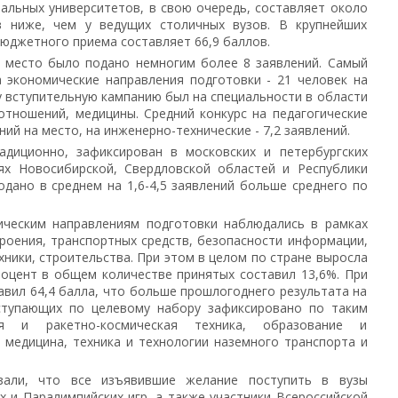
альных университетов, в свою очередь, составляет около
в ниже, чем у ведущих столичных вузов. В крупнейших
бюджетного приема составляет 66,9 баллов.
 место было подано немногим более 8 заявлений. Самый
 экономические направления подготовки - 21 человек на
ту вступительную кампанию был на специальности в области
тношений, медицины. Средний конкурс на педагогические
ний на место, на инженерно-технические - 7,2 заявлений.
адиционно, зафиксирован в московских и петербургских
иях Новосибирской, Свердловской областей и Республики
одано в среднем на 1,6-4,5 заявлений больше среднего по
ическим направлениям подготовки наблюдались в рамках
роения, транспортных средств, безопасности информации,
ники, строительства. При этом в целом по стране выросла
роцент в общем количестве принятых составил 13,6%. При
авил 64,4 балла, что больше прошлогоднего результата на
ступающих по целевому набору зафиксировано по таким
ая и ракетно-космическая техника, образование и
я медицина, техника и технологии наземного транспорта и
зали, что все изъявившие желание поступить в вузы
 и Паралимпийских игр, а также участники Всероссийской