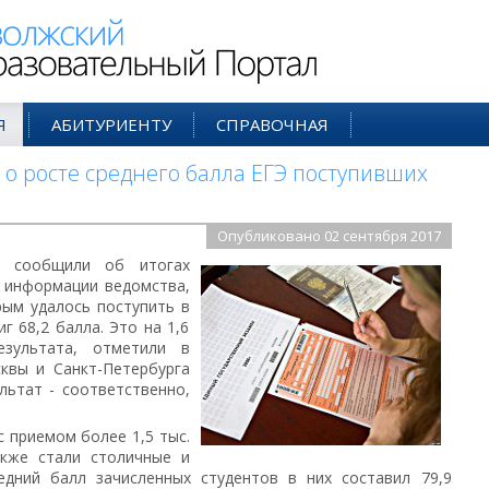
ий Образовательный Портал
Я
АБИТУРИЕНТУ
СПРАВОЧНАЯ
о росте среднего балла ЕГЭ поступивших
Опубликовано 02 сентября 2017
я сообщили об итогах
о информации ведомства,
рым удалось поступить в
г 68,2 балла. Это на 1,6
зультата, отметили в
квы и Санкт-Петербурга
льтат - соответственно,
с приемом более 1,5 тыс.
кже стали столичные и
редний балл зачисленных студентов в них составил 79,9