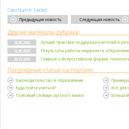
Смотрите также:
Предыдущая новость
Следующая новость
Другие матералы рубрики:
Лучшие практики поддержки учителей в реги
26.01.2023
Результаты работы нацпроекта «Образован
12.01.2023
Главное о Всероссийском форуме технолог
20.11.2023
Популярные статьи на портале:
Законодательство в образовании
Преимущ
Куда пойти учиться?
Все для
Толковый словарь русского языка
Большой