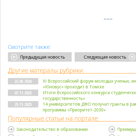
Смотрите также:
Предыдущая новость
Следующая новость
Другие матералы рубрики:
XI Всероссийский форум молодых ученых, и
22.05.2026
«Юновус» проходит в Томске
Итоги Всероссийского конкурса студенческ
07.11.2025
государственность»
14 университетов ДФО получат гранты в ра
25.11.2025
программы «Приоритет-2030»
Популярные статьи на портале:
Законодательство в образовании
Преимущ