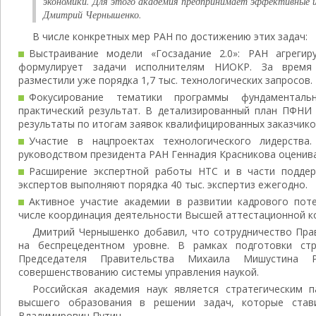
экономики. Для этого академия предпринимает эффективные 
Дмитрий Чернышенко.
В числе конкретных мер РАН по достижению этих задач:
Выстраивание модели «Госзадание 2.0»: РАН агрегир
формулирует задачи исполнителям НИОКР. За время 
разместили уже порядка 1,7 тыс. технологических запросов.
Фокусирование тематики программы фундаменталь
практический результат. В детализированный план ПФНИ
результаты по итогам заявок квалифицированных заказчико
Участие в нацпроектах технологического лидерства.
руководством президента РАН Геннадия Красникова оценива
Расширение экспертной работы НТС и в части поддер
экспертов выполняют порядка 40 тыс. экспертиз ежегодно.
Активное участие академии в развитии кадрового поте
числе координация деятельности Высшей аттестационной к
Дмитрий Чернышенко добавил, что сотрудничество Пра
на беспрецедентном уровне. В рамках подготовки стр
Председателя Правительства Михаила Мишустина
совершенствованию системы управления наукой.
Российская академия наук является стратегическим 
высшего образования в решении задач, которые став
Владимирович Путин.