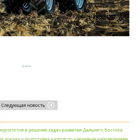
Следующая новость
:
верситетов в решении задач развития Дальнего Востока
л доклад о подготовке кадров по ключевым направлениям