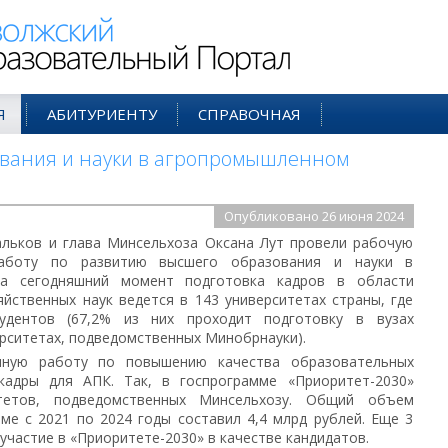
ий Образовательный Портал
Я
АБИТУРИЕНТУ
СПРАВОЧНАЯ
ования и науки в агропромышленном
Опубликовано 26 июня 2024
льков и глава Минсельхоза Оксана Лут провели рабочую
работу по развитию высшего образования и науки в
На сегодняшний момент подготовка кадров в области
яйственных наук ведется в 143 университетах страны, где
удентов (67,2% из них проходит подготовку в вузах
рситетах, подведомственных Минобрнауки).
мную работу по повышению качества образовательных
кадры для АПК. Так, в госпрограмме «Приоритет-2030»
тетов, подведомственных Минсельхозу. Общий объем
ме с 2021 по 2024 годы составил 4,4 млрд рублей. Еще 3
участие в «Приоритете-2030» в качестве кандидатов.