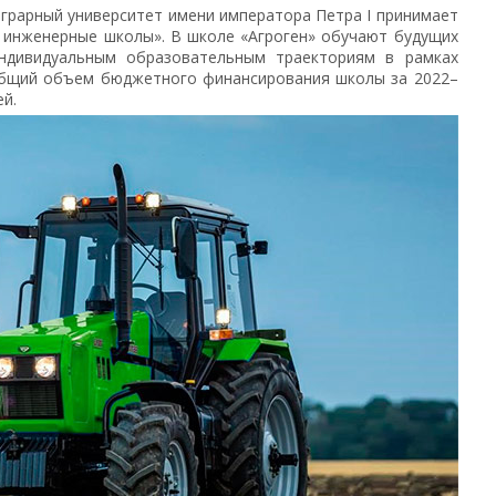
грарный университет имени императора Петра I принимает
 инженерные школы». В школе «Агроген» обучают будущих
индивидуальным образовательным траекториям в рамках
 Общий объем бюджетного финансирования школы за 2022–
й.