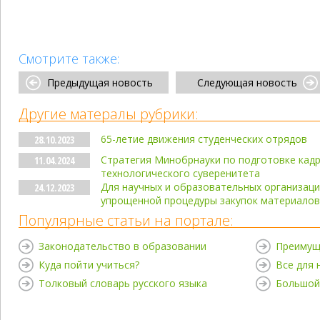
Смотрите также:
Предыдущая новость
Следующая новость
Другие матералы рубрики:
65-летие движения студенческих отрядов
28.10.2023
Стратегия Минобрнауки по подготовке кад
11.04.2024
технологического суверенитета
Для научных и образовательных организаци
24.12.2023
упрощенной процедуры закупок материалов
Популярные статьи на портале:
Законодательство в образовании
Преимущ
Куда пойти учиться?
Все для
Толковый словарь русского языка
Большой