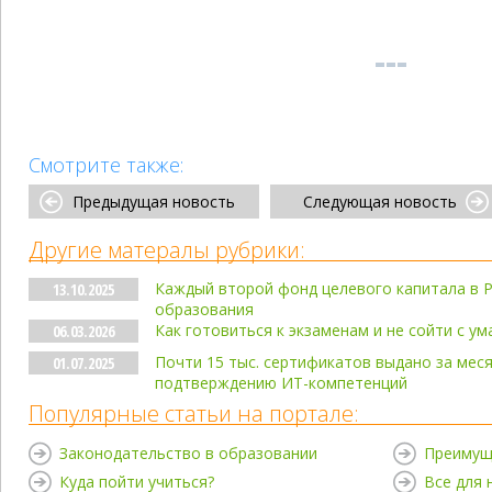
Смотрите также:
Предыдущая новость
Следующая новость
Другие матералы рубрики:
Каждый второй фонд целевого капитала в Р
13.10.2025
образования
Как готовиться к экзаменам и не сойти с ум
06.03.2026
Почти 15 тыс. сертификатов выдано за ме
01.07.2025
подтверждению ИТ-компетенций
Популярные статьи на портале:
Законодательство в образовании
Преимущ
Куда пойти учиться?
Все для