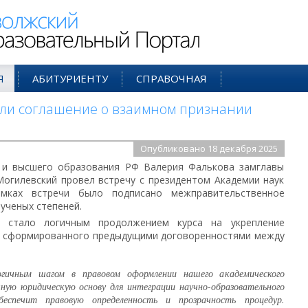
ий Образовательный Портал
Я
АБИТУРИЕНТУ
СПРАВОЧНАЯ
али соглашение о взаимном признании
Опубликовано 18 декабря 2025
 и высшего образования РФ Валерия Фалькова замглавы
огилевский провел встречу с президентом Академии наук
мках встречи было подписано межправительственное
ученых степеней.
я стало логичным продолжением курса на укрепление
а, сформированного предыдущими договоренностями между
гичным шагом в правовом оформлении нашего академического
ную юридическую основу для интеграции научно-образовательного
еспечит правовую определенность и прозрачность процедур.