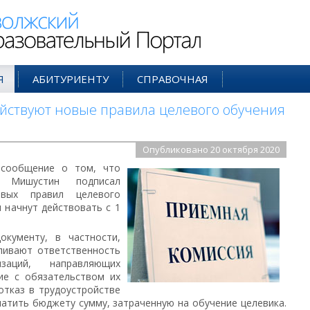
ий Образовательный Портал
Я
АБИТУРИЕНТУ
СПРАВОЧНАЯ
действуют новые правила целевого обучения
Опубликовано 20 октября 2020
 сообщение о том, что
 Мишустин подписал
овых правил целевого
и начнут действовать с 1
окументу, в частности,
ливают ответственность
заций, направляющих
ие с обязательством их
отказ в трудоустройстве
атить бюджету сумму, затраченную на обучение целевика.