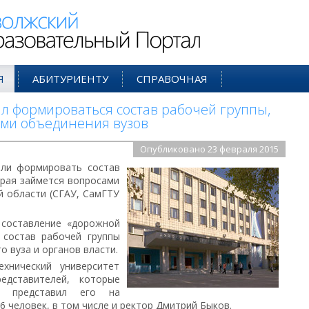
ий Образовательный Портал
Я
АБИТУРИЕНТУ
СПРАВОЧНАЯ
ал формироваться состав рабочей группы,
ами объединения вузов
Опубликовано 23 февраля 2015
али формировать состав
орая займется вопросами
й области (СГАУ, СамГТУ
 составление «дорожной
 состав рабочей группы
 вуза и органов власти.
ехнический университет
едставителей, которые
и представил его на
 6 человек, в том числе и ректор Дмитрий Быков.