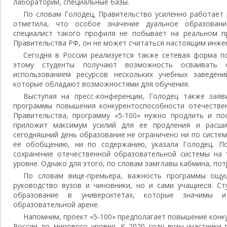
лаборатории, специальные базы.
По словам Голодец, Правительство усиленно работает
отметила, что особое значение дуальное образован
специалист такого профиля не побывает на реальном п
Правительства РФ, он не может считаться настоящим инже
Сегодня в России реализуется также сетевая форма п
этому студенты получают возможность осваивать 
использованием ресурсов нескольких учебных заведени
которые обладают возможностями для обучения.
Выступая на пресс-конференции, Голодец также зая
программы повышения конкурентоспособности отечестве
Правительства, программу «5-100» нужно продлить и пос
приложит максимум усилий для ее продления и расши
сегодняшний день образование не ограничено ни по систе
ее обобщению, ни по содержанию, указала Голодец. П
сохранение отечественной образовательной системы на
уровне. Однако для этого, по словам замглавы кабмина, по
По словам вице-премьера, важность программы ощу
руководство вузов и чиновники, но и сами учащиеся. Ст
образование в университетах, которые значимы 
образовательной арене.
Напомним, проект «5-100» предполагает повышение конк
России до мирового уровня. К 2020 году вузы-участники