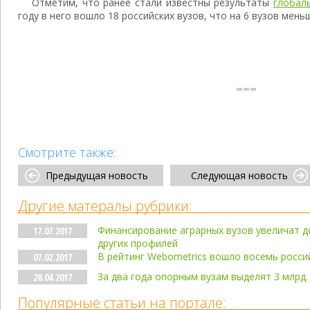
Отметим, что ранее стали известны результаты
глобал
году в него вошло 18 российских вузов, что на 6 вузов меньш
Смотрите также:
Предыдущая новость
Следующая новость
Другие матералы рубрики:
Финансирование аграрных вузов увеличат д
17.07.2017
других профилей
В рейтинг Webometrics вошло восемь росси
07.02.2017
За два года опорным вузам выделят 3 млрд.
28.04.2017
Популярные статьи на портале: