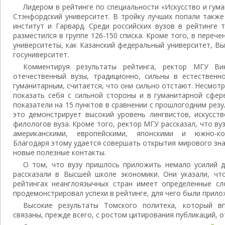
Лидером в рейтинге по специальности «Искусство и гума
Стэнфордский университет. В тройку лучших попали также
институт и Гарвард. Среди российских вузов в рейтинге
разместился в группе 126-150 списка. Кроме того, в переч
университеты, как Казанский федеральный университет, В
госуниверситет.
Комментируя результаты рейтинга, ректор МГУ Ви
отечественный вузы, традиционно, сильны в естественно
гуманитарным, считается, что они сильно отстают. Несмотр
показать себя с сильной стороны и в гуманитарной сфере
показатели на 15 пунктов в сравнении с прошлогодним рез
это демонстрирует высокий уровень лингвистов, искусств
филологов вуза. Кроме того, ректор МГУ рассказал, что ву
американскими, европейскими, японскими и южно-кор
Благодаря этому удается совершать открытия мирового зна
новые полезные контакты.
О том, что вузу пришлось приложить немало усилий д
рассказали в Высшей школе экономики. Они указали, ч
рейтингах неанглоязычных стран имеет определенные с
продемонстрировал успехи в рейтинге, для чего были прило
Высокие результаты Томского политеха, который вп
связаны, прежде всего, с ростом цитирования публикаций, о