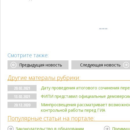
Смотрите также:
Предыдущая новость
Следующая новость
Другие матералы рубрики:
Дату проведения итогового сочинения пере
20.02.2021
ФИПИ представил официальные демоверсии
13.02.2021
Минпросвещения рассматривает возможнос
20.12.2020
контрольной работы перед ГИА
Популярные статьи на портале:
Законодательство в образовании
Преимущ