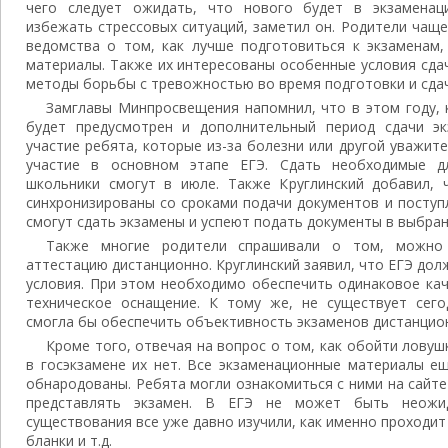
чего следует ожидать, что нового будет в экзаменац
избежать стрессовых ситуаций, заметил он. Родители чащ
ведомства о том, как лучше подготовиться к экзаменам,
материалы. Также их интересованы особенные условия сда
методы борьбы с тревожностью во время подготовки и сдач
Замглавы Минпросвещения напомнил, что в этом году, 
будет предусмотрен и дополнительный период сдачи эк
участие ребята, которые из-за болезни или другой уважит
участие в основном этапе ЕГЭ. Сдать необходимые д
школьники смогут в июле. Также Круглинский добавил, 
синхронизированы со сроками подачи документов и поступ
смогут сдать экзамены и успеют подать документы в выбра
Также многие родители спрашивали о том, можно 
аттестацию дистанционно. Круглинский заявил, что ЕГЭ дол
условия. При этом необходимо обеспечить одинаковое кач
техническое оснащение. К тому же, не существует сего
смогла бы обеспечить объективность экзаменов дистанцио
Кроме того, отвечая на вопрос о том, как обойти ловушк
в госэкзамене их нет. Все экзаменационные материалы е
обнародованы. Ребята могли ознакомиться с ними на сайт
представлять экзамен. В ЕГЭ не может быть неожи
существования все уже давно изучили, как именно проходит
бланки и т.д.