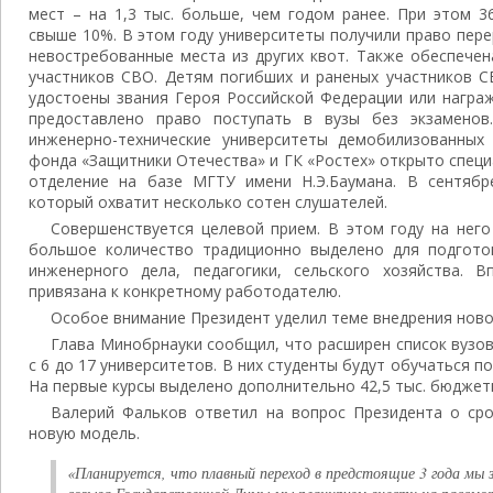
мест – на 1,3 тыс. больше, чем годом ранее. При этом 3
свыше 10%. В этом году университеты получили право пер
невостребованные места из других квот. Также обеспече
участников СВО. Детям погибших и раненых участников С
удостоены звания Героя Российской Федерации или награ
предоставлено право поступать в вузы без экзаменов
инженерно-технические университеты демобилизованных
фонда «Защитники Отечества» и ГК «Ростех» открыто спец
отделение на базе МГТУ имени Н.Э.Баумана. В сентябр
который охватит несколько сотен слушателей.
Совершенствуется целевой прием. В этом году на него
большое количество традиционно выделено для подгото
инженерного дела, педагогики, сельского хозяйства. 
привязана к конкретному работодателю.
Особое внимание Президент уделил теме внедрения ново
Глава Минобрнауки сообщил, что расширен список вузов
с 6 до 17 университетов. В них студенты будут обучаться 
На первые курсы выделено дополнительно 42,5 тыс. бюджет
Валерий Фальков ответил на вопрос Президента о сро
новую модель.
«Планируется, что плавный переход в предстоящие 3 года мы 