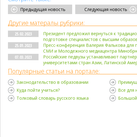
Предыдущая новость
Следующая новость
Другие матералы рубрики:
Президент предложил вернуться к традицио
25.02.2023
подготовке специалистов с высшим образо
Пресс-конференция Валерия Фалькова для 
25.01.2023
СМИ и Молодежного медиацентра Минобрн
Российские педвузы устанавливают партнёр
07.03.2023
университетами стран Азии, Латинской Аме
Популярные статьи на портале:
Законодательство в образовании
Преимущ
Куда пойти учиться?
Все для
Толковый словарь русского языка
Большой