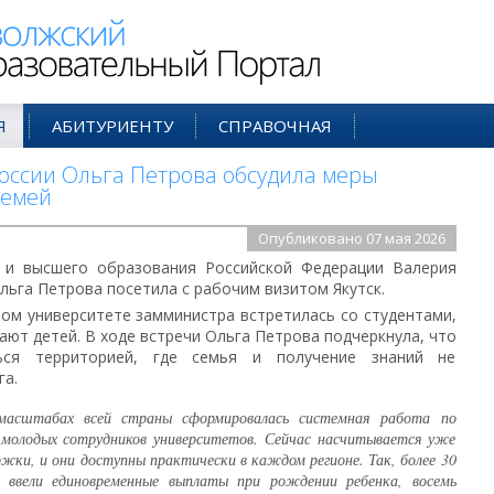
ий Образовательный Портал
Я
АБИТУРИЕНТУ
СПРАВОЧНАЯ
ссии Ольга Петрова обсудила меры
семей
Опубликовано 07 мая 2026
 и высшего образования Российской Федерации Валерия
ьга Петрова посетила с рабочим визитом Якутск.
м университете замминистра встретилась со студентами,
ают детей. В ходе встречи Ольга Петрова подчеркнула, что
ься территорией, где семья и получение знаний не
га.
масштабах всей страны сформировалась системная работа по
 молодых сотрудников университетов. Сейчас насчитывается уже
ржки, и они доступны практически в каждом регионе. Так, более 30
и ввели единовременные выплаты при рождении ребенка, восемь