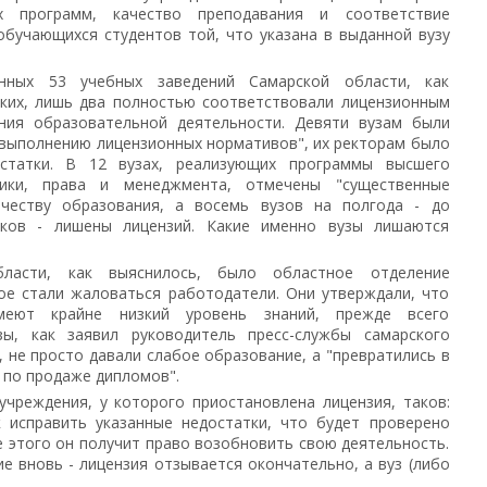
х программ, качество преподавания и соответствие
обучающихся студентов той, что указана в выданной вузу
нных 53 учебных заведений Самарской области, как
ских, лишь два полностью соответствовали лицензионным
ния образовательной деятельности. Девяти вузам были
 выполнению лицензионных нормативов", их ректорам было
статки. В 12 вузах, реализующих программы высшего
ики, права и менеджмента, отмечены "существенные
честву образования, а восемь вузов на полгода - до
тков - лишены лицензий. Какие именно вузы лишаются
ласти, как выяснилось, было областное отделение
ое стали жаловаться работодатели. Они утверждали, что
еют крайне низкий уровень знаний, прежде всего
зы, как заявил руководитель пресс-службы самарского
 не просто давали слабое образование, а "превратились в
по продаже дипломов".
чреждения, у которого приостановлена лицензия, таков:
к исправить указанные недостатки, что будет проверено
е этого он получит право возобновить свою деятельность.
е вновь - лицензия отзывается окончательно, а вуз (либо