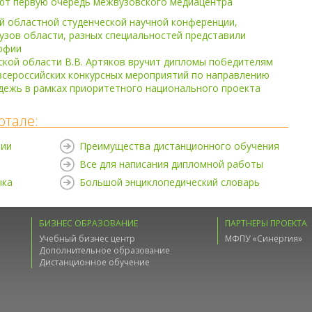
ют первую очередь межвузовского медиацентра
й областной студенческой научной конференции,
узов области, разных специальностей представили
офии
кой области В.В. Артяков вручит дипломы победителям
сероссийских конкурсных мероприятий по направлению
дежь в рамках приоритетного национального проекта
ртале:
нии
Преимущества дистанционного обучения
Все для написания дипломной работы
ыка
Большой энциклопедический словарь
БИЗНЕС ОБРАЗОВАНИЕ
ПАРТНЕРЫ ПРОЕКТА
Учебный бизнес центр
МФПУ «Синергия»
Дополнительное образование
Дистанционное обучение