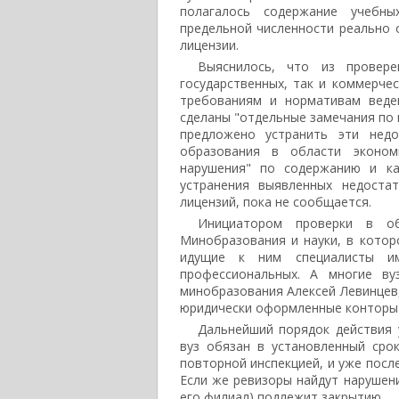
полагалось содержание учебны
предельной численности реально 
лицензии.
Выяснилось, что из провере
государственных, так и коммерче
требованиям и нормативам веде
сделаны "отдельные замечания по
предложено устранить эти недо
образования в области эконом
нарушения" по содержанию и ка
устранения выявленных недоста
лицензий, пока не сообщается.
Инициатором проверки в об
Минобразования и науки, в котор
идущие к ним специалисты им
профессиональных. А многие ву
минобразования Алексей Левинцев,
юридически оформленные конторы 
Дальнейший порядок действия у
вуз обязан в установленный сро
повторной инспекцией, и уже посл
Если же ревизоры найдут нарушени
его филиал) подлежит закрытию.