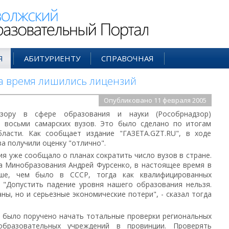
ий Образовательный Портал
Я
АБИТУРИЕНТУ
СПРАВОЧНАЯ
на время лишились лицензий
Опубликовано 11 февраля 2005
зору в сфере образования и науки (Рособрнадзор)
и восьми самарских вузов. Это было сделано по итогам
ласти. Как сообщает издание "ГАЗЕТА.GZT.RU", в ходе
а получили оценку "отлично".
я уже сообщало о планах сократить число вузов в стране.
ва Минобразования Андрей Фурсенко, в настоящее время в
ше, чем было в СССР, тогда как квалифицированных
 "Допустить падение уровня нашего образования нельзя.
ны, но и серьезные экономические потери", - сказал тогда
и было поручено начать тотальные проверки региональных
бразовательных учреждений в провинции. Проверять