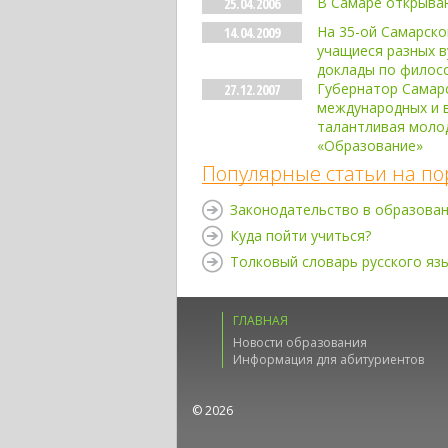
В Самаре открыва
25.04.2006
На 35-ой Самарско
14.04.2009
учащиеся разных в
доклады по филос
Губернатор Самарс
27.12.2007
международных и в
талантливая моло
«Образование»
Популярные статьи на по
Законодательство в образова
Куда пойти учиться?
Толковый словарь русского яз
ГЛАВНАЯ
Новости образования
Информация для абитуриентов
© 2026