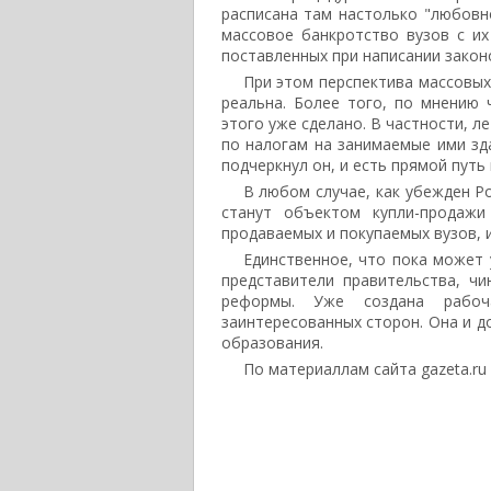
расписана там настолько "любовн
массовое банкротство вузов с и
поставленных при написании закон
При этом перспектива массовых
реальна. Более того, по мнению 
этого уже сделано. В частности, л
по налогам на занимаемые ими зда
подчеркнул он, и есть прямой путь 
В любом случае, как убежден Ро
станут объектом купли-продажи
продаваемых и покупаемых вузов, и
Единственное, что пока может 
представители правительства, ч
реформы. Уже создана рабоч
заинтересованных сторон. Она и 
образования.
По материаллам сайта gazeta.ru