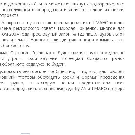
о и досконально", что может возникнуть подозрение, что
х последующей перепродажей и является одной из целей,
опроекта.
 банкротств вузов после превращения их в ГМАНО вполне
члена ректорского совета Николая Гриценко, многое для
етом 2004 года пресловутый закон № 122 лишил вузов льгот
ния и землю. Налоги стали для них неподъемными, а это,
к банкротству.
ман Стронгин, "если закон будет принят, вузы немедленно
 и утратят свой научный потенциал. Создастся рынок
 обратного хода уже не будет".
успокоить ректорское сообщество, – то, что, как говорят
иновники "готовы обсуждать сроки и формы" проведения
ая группа, в которую вошли представители всех
должна определить дальнейшую судьбу АУ и ГМАНО в сфере