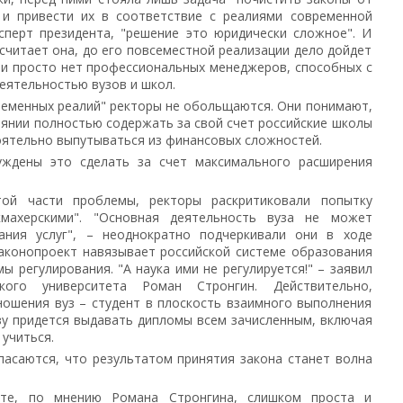
 и привести их в соответствие с реалиями современной
ксперт президента, "решение это юридически сложное". И
 считает она, до его повсеместной реализации дело дойдет
ии просто нет профессиональных менеджеров, способных с
еятельностью вузов и школ.
временных реалий" ректоры не обольщаются. Они понимают,
оянии полностью содержать за свой счет российские школы
оятельно выпутываться из финансовых сложностей.
уждены это сделать за счет максимального расширения
той части проблемы, ректоры раскритиковали попытку
кмахерскими". "Основная деятельность вуза не может
ания услуг", – неоднократно подчеркивали они в ходе
законопроект навязывает российской системе образования
 регулирования. "А наука ими не регулируется!" – заявил
ского университета Роман Стронгин. Действительно,
ношения вуз – студент в плоскость взаимного выполнения
узу придется выдавать дипломы всем зачисленным, включая
учиться.
пасаются, что результатом принятия закона станет волна
кте, по мнению Романа Стронгина, слишком проста и