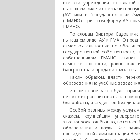
все эти учреждения по единой 
нынешнем виде их незначительную
(АУ) или в "государственные (м
(ГМАНО). При этом форму АУ прим
ГМАНО.
По словам Виктора Садовничег
нынешнем виде, АУ и ГМАНО предп
самостоятельностью, но и большей
государственной собственности, 
собственником ГМАНО станет 
самостоятельности, равно как 
банкротства и продажи с молотка.
Таким образом, власти перек
образования на учебные заведения
И если новый закон будет прин
не сможет рассчитывать на помощь
без работы, а студентов без дипло
Особой разницы между услугами
скажем, крупнейшим университ
законопроектов был подготовлен б
образования и науки. Как заяви
президентской администрации Нелл
статуса". Как уверяют разработчи