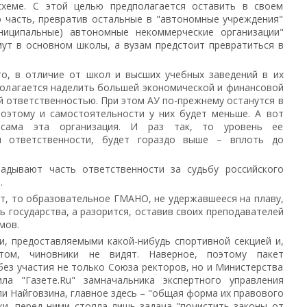
схеме. С этой целью предполагается оставить в своем
 часть, превратив остальные в "автономные учреждения"
униципальные) автономные некоммерческие организации"
ут в основном школы, а вузам предстоит превратиться в
о, в отличие от школ и высших учебных заведений в их
олагается наделить большей экономической и финансовой
 ответственностью. При этом АУ по-прежнему останутся в
поэтому и самостоятельности у них будет меньше. А вот
сама эта организация. И раз так, то уровень ее
и ответственности, будет гораздо выше – вплоть до
ладывают часть ответственности за судьбу российского
.
ят, то образовательное ГМАНО, не удержавшееся на плаву,
 государства, а разорится, оставив своих преподавателей
мов.
, предоставляемыми какой-нибудь спортивной секцией и,
етом, чиновники не видят. Наверное, поэтому пакет
ез участия не только Союза ректоров, но и Министерства
ла "Газете.Ru" замначальника экспертного управления
и Найговзина, главное здесь – "общая форма их правового
ки, перед ними стояла лишь задача "почистить законы от