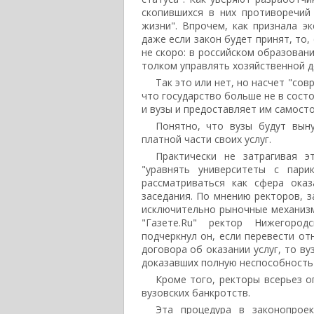
скопившихся в них противоречий
жизни". Впрочем, как признала э
даже если закон будет принят, то,
не скоро: в российском образован
толком управлять хозяйственной д
Так это или нет, но насчет "со
что государство больше не в сост
и вузы и предоставляет им самост
Понятно, что вузы будут вын
платной части своих услуг.
Практически не затрагивая э
"уравнять университеты с пари
рассматриваться как сфера оказ
заседания. По мнению ректоров, 
исключительно рыночные механизмы
"Газете.Ru" ректор Нижегород
подчеркнул он, если перевести от
договора об оказании услуг, то в
доказавших полную неспособность 
Кроме того, ректоры всерьез о
вузовских банкротств.
Эта процедура в законопрое