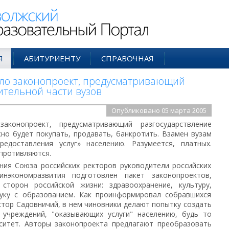
ий Образовательный Портал
Я
АБИТУРИЕНТУ
СПРАВОЧНАЯ
ло законопроект, предусматривающий
ительной части вузов
Опубликовано 05 марта 2005
законопроект, предусматривающий разгосударствление
но будет покупать, продавать, банкротить. Взамен вузам
едоставления услуг» населению. Разумеется, платных.
противляются.
ния Союза российских ректоров руководители российских
нэкономразвития подготовлен пакет законопроектов,
сторон российской жизни: здравоохранение, культуру,
ауку с образованием. Как проинформировал собравшихся
тор Садовничий, в нем чиновники делают попытку создать
учреждений, "оказывающих услуги" населению, будь то
рситет. Авторы законопроекта предлагают преобразовать