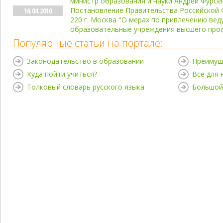
министр образования и науки Андрей Фурсе
Постановление Правительства Российской Ф
16.04.2010
220 г. Москва "О мерах по привлечению вед
образовательные учреждения высшего про
Популярные статьи на портале:
Законодательство в образовании
Преимущ
Куда пойти учиться?
Все для
Толковый словарь русского языка
Большой